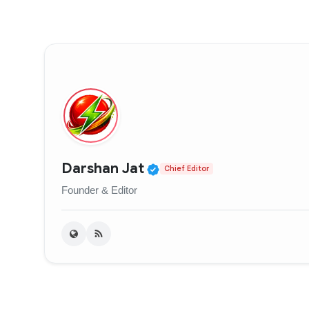
Verified Public Figure
Darshan Jat
Chief Editor
Founder & Editor