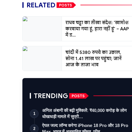
RELATED
POSTS
राघव चड्ढा का तीखा संदेश: 'खामोश
करवाया गया हूं, हारा नहीं हूं' – AAP
में ड...
चांदी में 5380 रुपये का उछाल,
सोना 1.41 लाख पर पहुंचा; जानें
आज के ताजा भाव
TRENDING
POSTS
अनिल अंबानी की बढ़ी मुश्किलें: ₹40,000 करोड़ के लोन
1
धोखाधड़ी मामले में सुप्री…
ऐपल जल्द लॉन्च करेगा iPhone 18 Pro और 18 Pro
2
Max, भारत में अनुमानित कीमत, फीच…