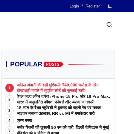
/
Login
Register
POPULAR
POSTS
अनिल अंबानी की बढ़ी मुश्किलें: ₹40,000 करोड़ के लोन
1
धोखाधड़ी मामले में सुप्रीम कोर्ट की सुनवाई टली!
ऐपल जल्द लॉन्च करेगा iPhone 18 Pro और 18 Pro Max,
2
भारत में अनुमानित कीमत, फीचर्स और ज्यादा जानकारी
15 साल के वैभव सूर्यवंशी ने बुमराह को पहली गेंद पर छक्का
3
जड़कर मचाया तहलका, RR vs MI में धमाकेदार पारी
एलन मस्क
4
समीर रिजवी की तूफानी 90 रन की पारी, दिल्ली कैपिटल्स ने मुंबई
5
इंडियंस को 6 विकेट से हराया