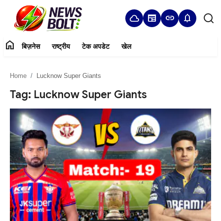
cloud
newspaper
link
notifications
home
बिज़नेस
राष्ट्रीय
टेक अपडेट
खेल
Login
Register
Home
Lucknow Super Giants
Home
Tag: Lucknow Super Giants
बिज़नेस
राष्ट्रीय
टेक अपडेट
खेल
हमारे बारे में