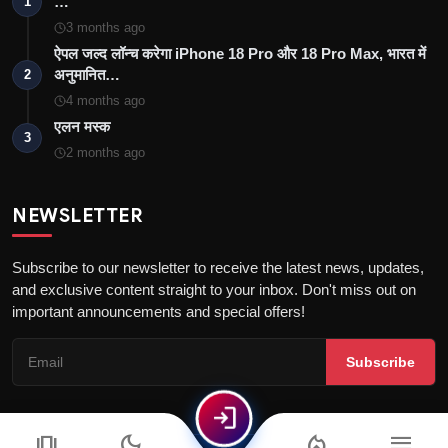
…
1
3 months ago
ऐपल जल्द लॉन्च करेगा iPhone 18 Pro और 18 Pro Max, भारत में
अनुमानित…
2
4 months ago
एलन मस्क
3
2 months ago
NEWSLETTER
Subscribe to our newsletter to receive the latest news, updates,
and exclusive content straight to your inbox. Don't miss out on
important announcements and special offers!
Subscribe
login
amp_stories
dark_mode
local_fire_department
menu