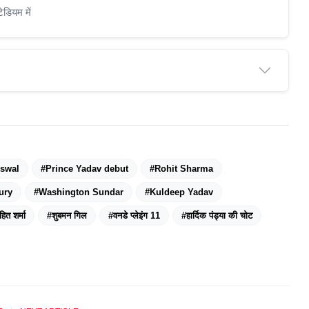
डियम में
iswal
#Prince Yadav debut
#Rohit Sharma
ury
#Washington Sundar
#Kuldeep Yadav
हित शर्मा
#शुबमन गिल
#वनडे प्लेइंग 11
#हार्दिक पंड्या की चोट