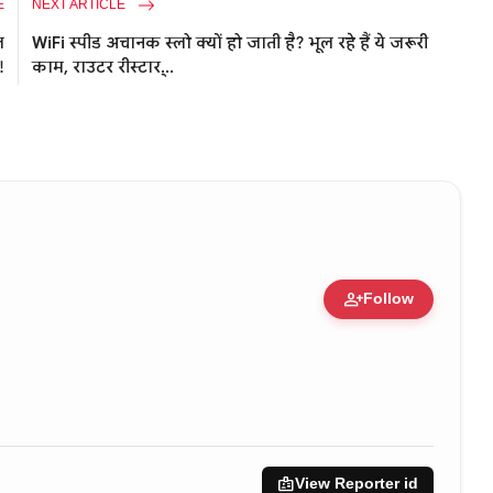
E
NEXT ARTICLE
ल
WiFi स्पीड अचानक स्लो क्यों हो जाती है? भूल रहे हैं ये जरूरी
!
काम, राउटर रीस्टार्...
person_add
Follow
 • 05 Aug, 2014
badge
View Reporter id