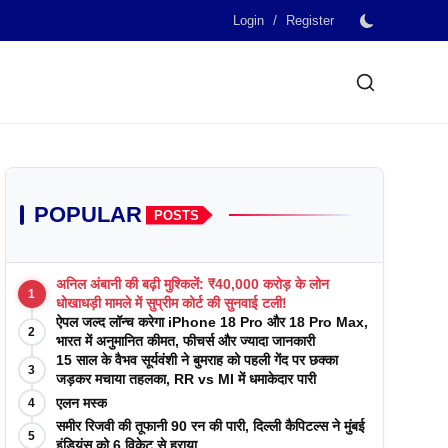
/
Login
Register
POPULAR
POSTS
अनिल अंबानी की बढ़ी मुश्किलें: ₹40,000 करोड़ के लोन
1
धोखाधड़ी मामले में सुप्रीम कोर्ट की सुनवाई टली!
ऐपल जल्द लॉन्च करेगा iPhone 18 Pro और 18 Pro Max,
2
भारत में अनुमानित कीमत, फीचर्स और ज्यादा जानकारी
15 साल के वैभव सूर्यवंशी ने बुमराह को पहली गेंद पर छक्का
3
जड़कर मचाया तहलका, RR vs MI में धमाकेदार पारी
एलन मस्क
4
समीर रिजवी की तूफानी 90 रन की पारी, दिल्ली कैपिटल्स ने मुंबई
5
इंडियंस को 6 विकेट से हराया