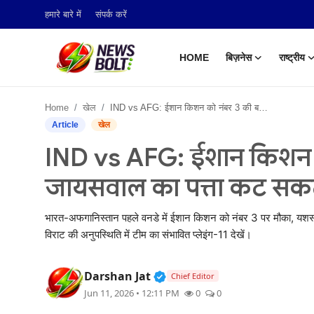
हमारे बारे में
संपर्क करें
HOME
बिज़नेस
राष्ट्रीय
Login
Register
Home
खेल
IND vs AFG: ईशान किशन को नंबर 3 की बड़ी जिम्मेदारी, जायसवाल का पत्ता कट सकता है
Home
Article
खेल
IND vs AFG: ईशान किशन को 
बिज़नेस
जायसवाल का पत्ता कट सकत
राष्ट्रीय
भारत-अफगानिस्तान पहले वनडे में ईशान किशन को नंबर 3 पर मौका, यशस्व
टेक अपडेट
विराट की अनुपस्थिति में टीम का संभावित प्लेइंग-11 देखें।
खेल
Verified Public Figure • 05
Darshan Jat
Chief Editor
हमारे बारे में
Jun 11, 2026 • 12:11 PM
0
0