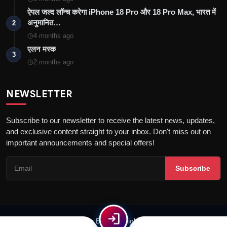
ऐपल जल्द लॉन्च करेगा iPhone 18 Pro और 18 Pro Max, भारत में
अनुमानित…
2
4 months ago
एलन मस्क
3
2 months ago
NEWSLETTER
Subscribe to our newsletter to receive the latest news, updates,
and exclusive content straight to your inbox. Don't miss out on
important announcements and special offers!
Subscribe
login
© 2026 News Bolt | All Rights Reserved