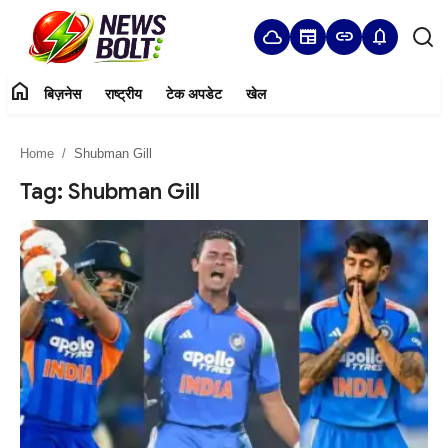
cloud
newspaper
link
notifications
home
बिज़नेस
राष्ट्रीय
टेक अपडेट
खेल
Login
Register
Home
Shubman Gill
Home
Tag: Shubman Gill
बिज़नेस
राष्ट्रीय
टेक अपडेट
खेल
हमारे बारे में