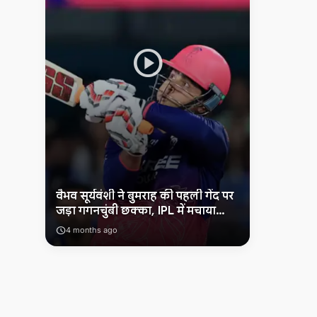
संपर्क करें
play_circle
वैभव सूर्यवंशी ने बुमराह की पहली गेंद पर
जड़ा गगनचुंबी छक्का, IPL में मचाया
धमाल
schedule
4 months ago