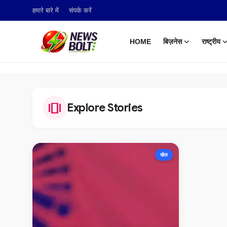
हमारे बारे में
संपर्क करें
HOME
बिज़नेस
राष्ट्रीय
Login
Register
Home
amp_stories
Explore Stories
बिज़नेस
राष्ट्रीय
खेल
टेक अपडेट
खेल
हमारे बारे में