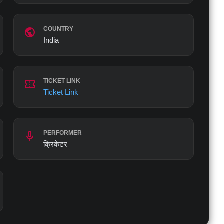
public
COUNTRY
India
confirmation_number
TICKET LINK
Ticket Link
mic
PERFORMER
क्रिकेटर