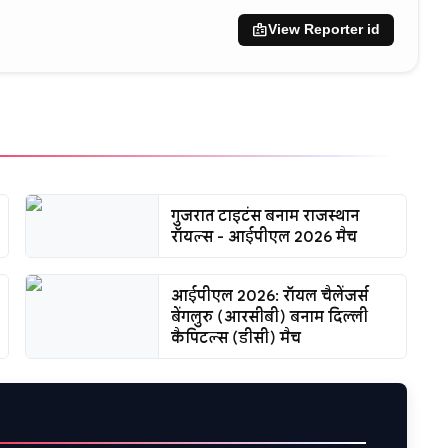
badge
View Reporter id
गुजरात टाइटंस बनाम राजस्थान
रॉयल्स - आईपीएल 2026 मैच
आईपीएल 2026: रॉयल चैलेंजर्स
बेंगलुरु (आरसीबी) बनाम दिल्ली
कैपिटल्स (डीसी) मैच