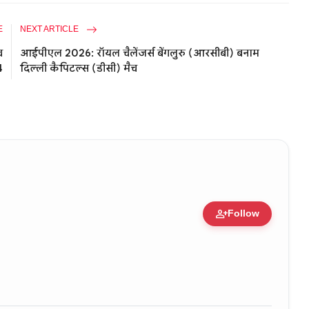
E
NEXT ARTICLE
च
आईपीएल 2026: रॉयल चैलेंजर्स बेंगलुरु (आरसीबी) बनाम
4
दिल्ली कैपिटल्स (डीसी) मैच
person_add
Follow
 • 05 Aug, 2014