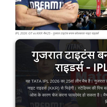
IPL 2026: GT vs KKR मैच 25 - गुजरात टाइटंस बनाम कोलकाता नाइट राइडर्स
गुजरात टाइटंस 
राइडर्स - I
यह TATA IPL 2026 का 25वां लीग मैच है। गुजरात टा
नाइट राइडर्स (KKR) से भिड़ेगी। स्टेडियम की पिच बल
ओस के कारण चेज करना फायदेमंद हो सकता है। मैच म
म