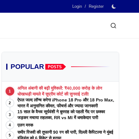
/
Login
Register
POPULAR
POSTS
अनिल अंबानी की बढ़ी मुश्किलें: ₹40,000 करोड़ के लोन
1
धोखाधड़ी मामले में सुप्रीम कोर्ट की सुनवाई टली!
ऐपल जल्द लॉन्च करेगा iPhone 18 Pro और 18 Pro Max,
2
भारत में अनुमानित कीमत, फीचर्स और ज्यादा जानकारी
15 साल के वैभव सूर्यवंशी ने बुमराह को पहली गेंद पर छक्का
3
जड़कर मचाया तहलका, RR vs MI में धमाकेदार पारी
एलन मस्क
4
समीर रिजवी की तूफानी 90 रन की पारी, दिल्ली कैपिटल्स ने मुंबई
5
इंडियंस को 6 विकेट से हराया