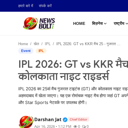
हमारे बारे में
संपर्क करें
HOME
बिज़नेस
राष्ट्रीय
Login
Register
Home
खेल
IPL
IPL 2026: GT vs KKR मैच 25 - गुजरात टाइटंस बनाम कोलकाता नाइट राइडर्स
Home
Event
IPL
IPL 2026: GT vs KKR मैच
बिज़नेस
कोलकाता नाइट राइडर्स
राष्ट्रीय
IPL 2026 का 25वां मैच गुजरात टाइटंस (GT) और कोलकाता नाइट राइडर्
टेक अपडेट
अहमदाबाद में खेला जाएगा। यह एक रोमांचक नाइट मैच होगा जहां GT अपन
और Star Sports नेटवर्क पर उपलब्ध होगी।
खेल
हमारे बारे में
Verified Public Figure • 05
Darshan Jat
Chief Editor
Apr 16, 2026 • 1:12 PM
0
0