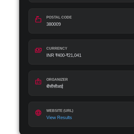
markunread_mailbox
POSTAL CODE
380009
payments
CURRENCY
INR ₹400-₹21,041
badge
ORGANIZER
बीसीसीआई
language
WEBSITE (URL)
View Results