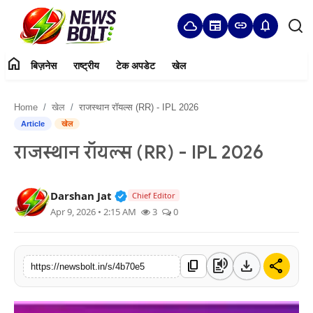
cloud
newspaper
link
notifications
home
बिज़नेस
राष्ट्रीय
टेक अपडेट
खेल
Login
Register
Home
खेल
राजस्थान रॉयल्स (RR) - IPL 2026
Home
Article
खेल
राजस्थान रॉयल्स (RR) - IPL 2026
बिज़नेस
राष्ट्रीय
Verified Public Figure • 05 Aug, 20
Darshan Jat
Chief Editor
Apr 9, 2026 • 2:15 AM
3
0
टेक अपडेट
खेल
text_to_speech
download
share
content_copy
https://newsbolt.in/s/4b70e5
हमारे बारे में