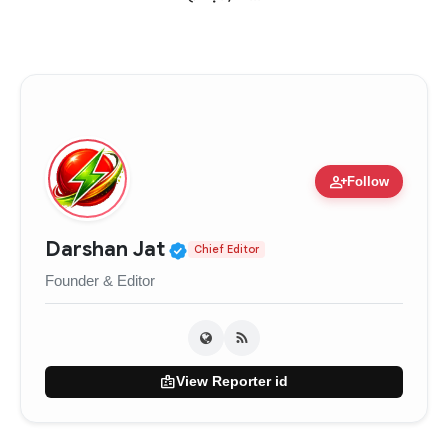
person_add
Follow
Verified Public Figure • 0
Darshan Jat
Chief Editor
Founder & Editor
badge
View Reporter id