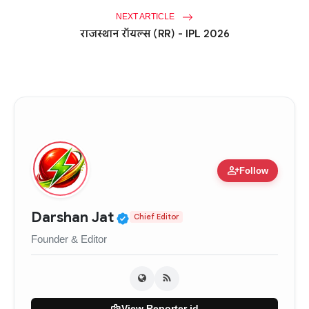
NEXT ARTICLE
राजस्थान रॉयल्स (RR) - IPL 2026
person_add
Follow
Verified Public Figure • 0
Darshan Jat
Chief Editor
Founder & Editor
badge
View Reporter id