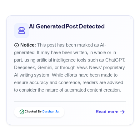
smart_toy
AI Generated Post Detected
robot_2
info
Notice:
This post has been marked as AI-
generated. It may have been written, in whole or in
part, using artificial intelligence tools such as ChatGPT,
Deepseek, Gemini, or through Vews News' proprietary
AI writing system. While efforts have been made to
ensure accuracy and coherence, readers are advised
to consider the nature of automated content creation.
arrow_right_alt
verified
Read more
Checked By
Darshan Jat