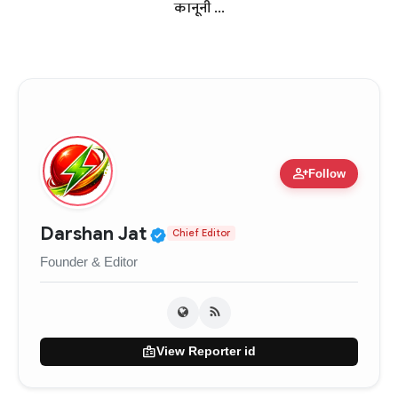
कानूनी ...
person_add
Follow
Verified Public Figure • 0
Darshan Jat
Chief Editor
Founder & Editor
badge
View Reporter id