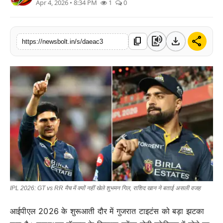
Apr 4, 2026 • 8:34 PM
1
0
संपर्क करें
text_to_speech
download
share
content_copy
https://newsbolt.in/s/daeac3
IPL 2026: GT vs RR मैच में क्यों नहीं खेले शुभमन गिल, राशिद खान ने बताई असली वजह
आईपीएल 2026 के शुरूआती दौर में गुजरात टाइटंस को बड़ा झटका