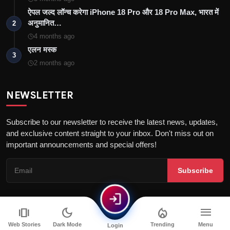
ऐपल जल्द लॉन्च करेगा iPhone 18 Pro और 18 Pro Max, भारत में
अनुमानित…
2
4 months ago
एलन मस्क
3
2 months ago
NEWSLETTER
Subscribe to our newsletter to receive the latest news, updates,
and exclusive content straight to your inbox. Don't miss out on
important announcements and special offers!
Subscribe
login
amp_stories
dark_mode
local_fire_department
menu
© 2026 News Bolt | All Rights Reserved
Web Stories
Dark Mode
Trending
Menu
Login