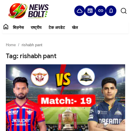
cloud
newspaper
link
notifications
home
बिज़नेस
राष्ट्रीय
टेक अपडेट
खेल
Login
Register
Home
rishabh pant
Home
Tag: rishabh pant
बिज़नेस
राष्ट्रीय
टेक अपडेट
खेल
हमारे बारे में