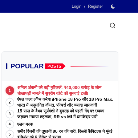
/
Login
Register
POPULAR
POSTS
अनिल अंबानी की बढ़ी मुश्किलें: ₹40,000 करोड़ के लोन
1
धोखाधड़ी मामले में सुप्रीम कोर्ट की सुनवाई टली!
ऐपल जल्द लॉन्च करेगा iPhone 18 Pro और 18 Pro Max,
2
भारत में अनुमानित कीमत, फीचर्स और ज्यादा जानकारी
15 साल के वैभव सूर्यवंशी ने बुमराह को पहली गेंद पर छक्का
3
जड़कर मचाया तहलका, RR vs MI में धमाकेदार पारी
एलन मस्क
4
समीर रिजवी की तूफानी 90 रन की पारी, दिल्ली कैपिटल्स ने मुंबई
5
इंडियंस को 6 विकेट से हराया