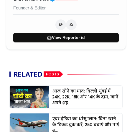
Founder & Editor
badge
View Reporter id
RELATED
POSTS
आज सोने का भाव: दिल्ली-मुंबई में
24K, 22K, 18K और 14K के दाम, जानें
अपने शह...
एयर इंडिया का धांसू प्लान: बिना खाने
के टिकट बुक करें, ₹250 बचाएं और पाएं
ब...