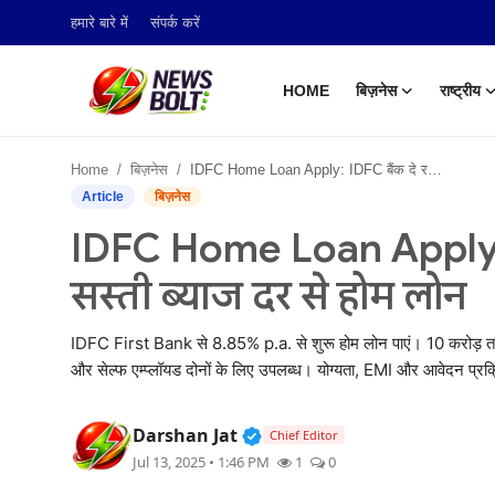
हमारे बारे में
संपर्क करें
HOME
बिज़नेस
राष्ट्रीय
Login
Register
Home
बिज़नेस
IDFC Home Loan Apply: IDFC बैंक दे रहा है सबसे सस्ती ब्याज दर से होम लोन
Home
Article
बिज़नेस
IDFC Home Loan Apply: I
बिज़नेस
सस्ती ब्याज दर से होम लोन
राष्ट्रीय
IDFC First Bank से 8.85% p.a. से शुरू होम लोन पाएं। 10 कर
टेक अपडेट
और सेल्फ एम्प्लॉयड दोनों के लिए उपलब्ध। योग्यता, EMI और आवेदन प्रक्
खेल
Verified Public Figure • 05
Darshan Jat
Chief Editor
हमारे बारे में
Jul 13, 2025 • 1:46 PM
1
0