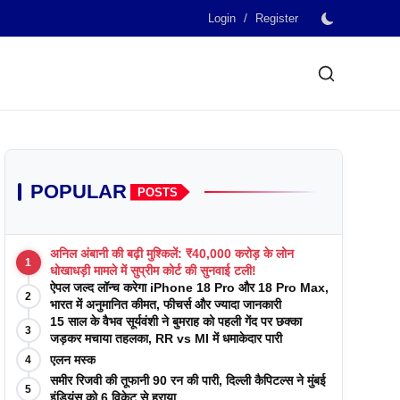
/
Login
Register
POPULAR
POSTS
अनिल अंबानी की बढ़ी मुश्किलें: ₹40,000 करोड़ के लोन
1
धोखाधड़ी मामले में सुप्रीम कोर्ट की सुनवाई टली!
ऐपल जल्द लॉन्च करेगा iPhone 18 Pro और 18 Pro Max,
2
भारत में अनुमानित कीमत, फीचर्स और ज्यादा जानकारी
15 साल के वैभव सूर्यवंशी ने बुमराह को पहली गेंद पर छक्का
3
जड़कर मचाया तहलका, RR vs MI में धमाकेदार पारी
एलन मस्क
4
समीर रिजवी की तूफानी 90 रन की पारी, दिल्ली कैपिटल्स ने मुंबई
5
इंडियंस को 6 विकेट से हराया