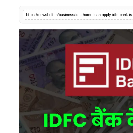
संपर्क करें
https://newsbolt.in/business/idfc-home-loan-apply-idfc-bank-is