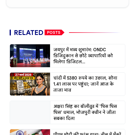
RELATED
POSTS
जयपुर में भव्य शुभारंभ: ONDC
डिजिदुकान से छोटे व्यापारियों को
मिलेगा डिजिटल...
चांदी में 5380 रुपये का उछाल, सोना
1.41 लाख पर पहुंचा; जानें आज के
ताजा भाव
अक्षरा सिंह का बॉलीवुड में 'घिस घिस
घिस' धमाल, भोजपुरी क्वीन ने जीता
सबका दिल!
पीएम मोदी की फ्रांस यात्रा: नीस में मैक्रों