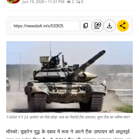
Jun 19, 2026 • 11:31 PM
2
0
संपर्क करें
text_to_speech
download
share
content_copy
https://newsbolt.in/s/533f25
T-90M ने T-14 आर्माटा को पीछे छोड़ा: रूस का रिकॉर्ड टैंक उत्पादन, सुपर टैंक का भविष्य क्या?
मॉस्को: यूक्रेन युद्ध के दबाव में रूस ने अपने टैंक उत्पादन को अभूतपूर्व