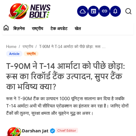
cloud
newspaper
link
notifications
home
बिज़नेस
राष्ट्रीय
टेक अपडेट
खेल
Login
Register
Home
राष्ट्रीय
T-90M ने T-14 आर्माटा को पीछे छोड़ा: रूस का रिकॉर्ड टैंक उत्पादन, सुपर टैंक का भविष्य क्या?
Home
Article
राष्ट्रीय
T-90M ने T-14 आर्माटा को पीछे छोड़ा:
बिज़नेस
रूस का रिकॉर्ड टैंक उत्पादन, सुपर टैंक
राष्ट्रीय
का भविष्य क्या?
टेक अपडेट
रूस ने T-90M टैंक का उत्पादन 1000 यूनिट्स सालाना कर दिया है जबकि
T-14 आर्माटा अभी भी सीरियल प्रोडक्शन का इंतजार कर रहा है। जानिए दोनों
खेल
टैंकों की तुलना, सुरक्षा क्षमता और यूक्रेन युद्ध का असर।
हमारे बारे में
Verified Public Figure • 05 Aug, 20
Darshan Jat
Chief Editor