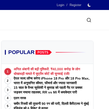
/
Login
Register
POPULAR
POSTS
अनिल अंबानी की बढ़ी मुश्किलें: ₹40,000 करोड़ के लोन
1
धोखाधड़ी मामले में सुप्रीम कोर्ट की सुनवाई टली!
ऐपल जल्द लॉन्च करेगा iPhone 18 Pro और 18 Pro Max,
2
भारत में अनुमानित कीमत, फीचर्स और ज्यादा जानकारी
15 साल के वैभव सूर्यवंशी ने बुमराह को पहली गेंद पर छक्का
3
जड़कर मचाया तहलका, RR vs MI में धमाकेदार पारी
एलन मस्क
4
समीर रिजवी की तूफानी 90 रन की पारी, दिल्ली कैपिटल्स ने मुंबई
5
इंडियंस को 6 विकेट से हराया