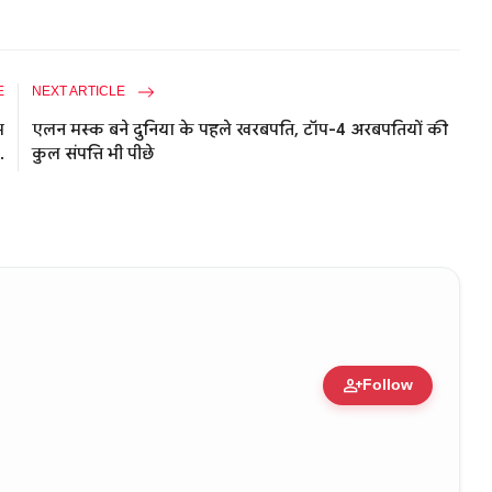
E
NEXT ARTICLE
म
एलन मस्क बने दुनिया के पहले खरबपति, टॉप-4 अरबपतियों की
.
कुल संपत्ति भी पीछे
person_add
Follow
 • 05 Aug, 2014