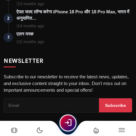
3 months ago
ऐपल जल्द लॉन्च करेगा iPhone 18 Pro और 18 Pro Max, भारत में
अनुमानित…
2
4 months ago
एलन मस्क
3
2 months ago
NEWSLETTER
Subscribe to our newsletter to receive the latest news, updates,
and exclusive content straight to your inbox. Don't miss out on
important announcements and special offers!
Subscribe
login
amp_stories
dark_mode
local_fire_department
menu